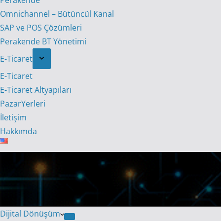
Perakende
Omnichannel – Bütüncül Kanal
SAP ve POS Çözümleri
Perakende BT Yönetimi
E-Ticaret
E-Ticaret
E-Ticaret Altyapıları
PazarYerleri
İletişim
Hakkımda
Dijital Dönüşüm