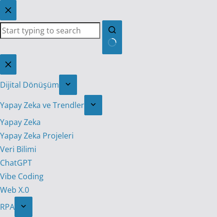
Skip
to
content
No
results
Dijital Dönüşüm
Yapay Zeka ve Trendler
Yapay Zeka
Yapay Zeka Projeleri
Veri Bilimi
ChatGPT
Vibe Coding
Web X.0
RPA