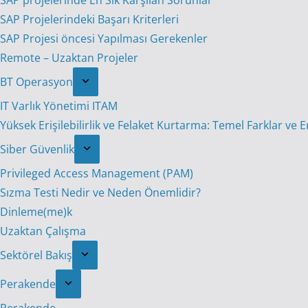
SAP projelerinde En Sık Karşılan Sorunlar
SAP Projelerindeki Başarı Kriterleri
SAP Projesi öncesi Yapılması Gerekenler
Remote – Uzaktan Projeler
BT Operasyon
IT Varlık Yönetimi ITAM
Yüksek Erişilebilirlik ve Felaket Kurtarma: Temel Farklar ve 
Siber Güvenlik
Privileged Access Management (PAM)
Sızma Testi Nedir ve Neden Önemlidir?
Dinleme(me)k
Uzaktan Çalışma
Sektörel Bakış
Perakende