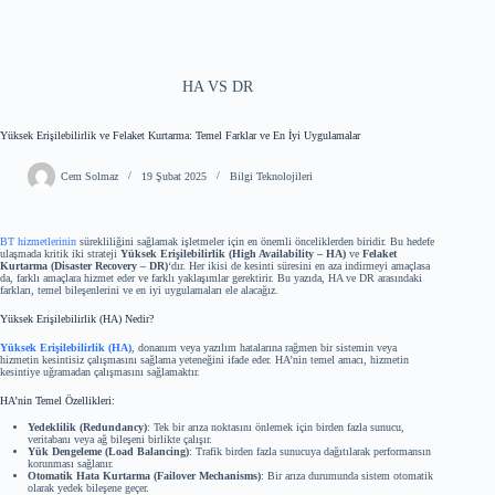
HA VS DR
Yüksek Erişilebilirlik ve Felaket Kurtarma: Temel Farklar ve En İyi Uygulamalar
Cem Solmaz
19 Şubat 2025
Bilgi Teknolojileri
BT hizmetlerinin
sürekliliğini sağlamak işletmeler için en önemli önceliklerden biridir. Bu hedefe
ulaşmada kritik iki strateji
Yüksek Erişilebilirlik (High Availability – HA)
ve
Felaket
Kurtarma (Disaster Recovery – DR)
‘dır. Her ikisi de kesinti süresini en aza indirmeyi amaçlasa
da, farklı amaçlara hizmet eder ve farklı yaklaşımlar gerektirir. Bu yazıda, HA ve DR arasındaki
farkları, temel bileşenlerini ve en iyi uygulamaları ele alacağız.
Yüksek Erişilebilirlik (HA) Nedir?
Yüksek Erişilebilirlik (HA)
, donanım veya yazılım hatalarına rağmen bir sistemin veya
hizmetin kesintisiz çalışmasını sağlama yeteneğini ifade eder. HA’nin temel amacı, hizmetin
kesintiye uğramadan çalışmasını sağlamaktır.
HA’nin Temel Özellikleri:
Yedeklilik (Redundancy)
: Tek bir arıza noktasını önlemek için birden fazla sunucu,
veritabanı veya ağ bileşeni birlikte çalışır.
Yük Dengeleme (Load Balancing)
: Trafik birden fazla sunucuya dağıtılarak performansın
korunması sağlanır.
Otomatik Hata Kurtarma (Failover Mechanisms)
: Bir arıza durumunda sistem otomatik
olarak yedek bileşene geçer.