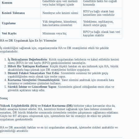
Genellikle aynı veri merkezi
Genellikle farklı bir coğrafi
Konum
veya bulut bölgesi içinde
konumda
RTO’ya bağlı olarak bazı
Kesinti Toleransı
Neredeyse sıfır kesinti süresi
kesintilere izin verilebilir
Yük dengeleme, kümeleme,
Yedekleme, replikasyon,
Uygulama
hata kurtarma sistemleri
ikincil siteye geçiş
RPO’ya bağlı olarak bazı veri
Veri Kaybı
Minimum veya hiç
kayıpları olabilir
HA ve DR Uygulamak İçin En İyi Yöntemler
İş sürekliliğini sağlamak için, organizasyonlar HA ve DR stratejilerini etkili bir şekilde
uygulamalıdır:
İş İhtiyaçlarını Değerlendirin
: Kritik uygulamaları belirleyin ve kabul edilebilir kesinti
süresi (RTO) ile veri kaybı (RPO) gereksinimlerini tanımlayın.
Hibrit Bir Yaklaşım Kullanın
: Küçük ölçekli hataları en aza indirmek için HA, büyük
aksaklıklarla başa çıkmak için DR stratejilerini birlikte uygulayın.
Düzenli Felaket Senaryoları Test Edin
: Sistemlerin sorunsuz bir şekilde geçiş
yapabildiğinden emin olmak için testler yapın.
Kurtarma Süreçlerini Otomatikleştirin
: Yanıt süresini azaltmak için otomatik hata
kurtarma ve yedekleme çözümleri kullanın.
Sürekli İzleme ve Güncelleme Yapın
: Sistemlerin güncel olduğundan emin olun ve
güvenlik açıklarını takip edin.
Sonuç
Yüksek Erişilebilirlik (HA) ve Felaket Kurtarma (DR)
birbirine yakın kavramlar olsa da,
farklı amaçlara hizmet ederler. HA, kesintisiz hizmet sağlamak için hata önleme sistemleri
sunarken, DR büyük felaketler sonrasında sistemlerin yeniden çalışmasını sağlamaya odaklanır.
Güçlü bir BT altyapısı oluşturmak için, işletmelerin her iki stratejiyi de etkin bir şekilde
uygulaması gerekmektedir.
HA ve DR arasındaki farkları ve en iyi uygulamaları anlayarak, işletmeler riskleri azaltabilir ve
güvenilirliği artırabilir.