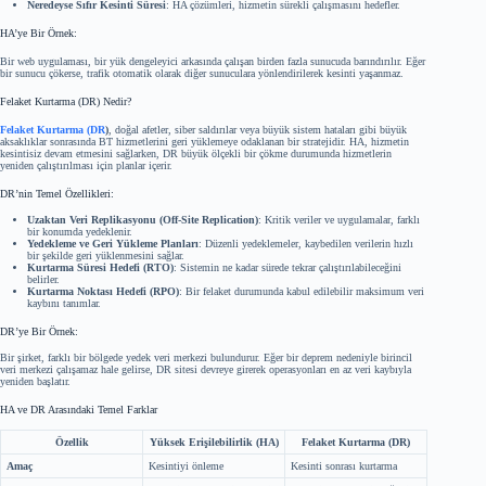
Neredeyse Sıfır Kesinti Süresi
: HA çözümleri, hizmetin sürekli çalışmasını hedefler.
HA’ye Bir Örnek:
Bir web uygulaması, bir yük dengeleyici arkasında çalışan birden fazla sunucuda barındırılır. Eğer
bir sunucu çökerse, trafik otomatik olarak diğer sunuculara yönlendirilerek kesinti yaşanmaz.
Felaket Kurtarma (DR) Nedir?
Felaket Kurtarma (DR
)
, doğal afetler, siber saldırılar veya büyük sistem hataları gibi büyük
aksaklıklar sonrasında BT hizmetlerini geri yüklemeye odaklanan bir stratejidir. HA, hizmetin
kesintisiz devam etmesini sağlarken, DR büyük ölçekli bir çökme durumunda hizmetlerin
yeniden çalıştırılması için planlar içerir.
DR’nin Temel Özellikleri:
Uzaktan Veri Replikasyonu (Off-Site Replication)
: Kritik veriler ve uygulamalar, farklı
bir konumda yedeklenir.
Yedekleme ve Geri Yükleme Planları
: Düzenli yedeklemeler, kaybedilen verilerin hızlı
bir şekilde geri yüklenmesini sağlar.
Kurtarma Süresi Hedefi (RTO)
: Sistemin ne kadar sürede tekrar çalıştırılabileceğini
belirler.
Kurtarma Noktası Hedefi (RPO)
: Bir felaket durumunda kabul edilebilir maksimum veri
kaybını tanımlar.
DR’ye Bir Örnek:
Bir şirket, farklı bir bölgede yedek veri merkezi bulundurur. Eğer bir deprem nedeniyle birincil
veri merkezi çalışamaz hale gelirse, DR sitesi devreye girerek operasyonları en az veri kaybıyla
yeniden başlatır.
HA ve DR Arasındaki Temel Farklar
Özellik
Yüksek Erişilebilirlik (HA)
Felaket Kurtarma (DR)
Amaç
Kesintiyi önleme
Kesinti sonrası kurtarma