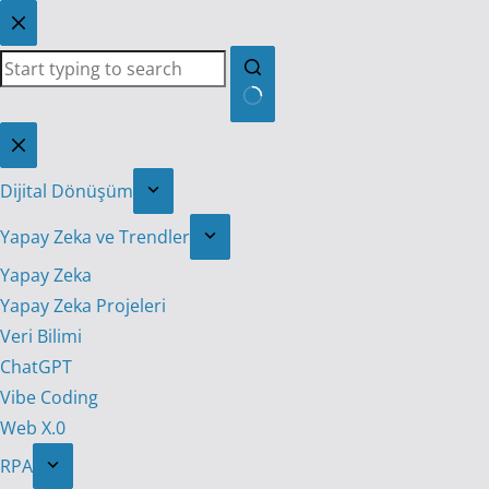
Skip
to
content
No
results
Dijital Dönüşüm
Yapay Zeka ve Trendler
Yapay Zeka
Yapay Zeka Projeleri
Veri Bilimi
ChatGPT
Vibe Coding
Web X.0
RPA