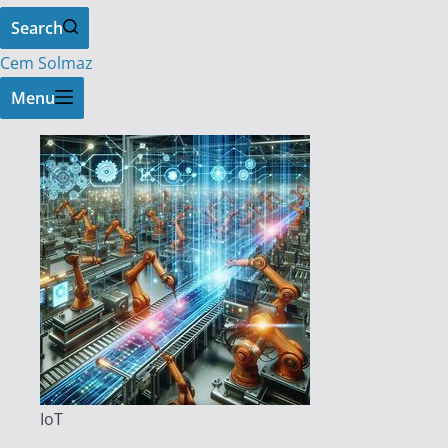
Search
Cem Solmaz
Menu
IoT