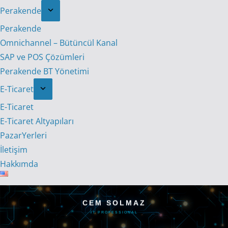
Perakende
Perakende
Omnichannel – Bütüncül Kanal
SAP ve POS Çözümleri
Perakende BT Yönetimi
E-Ticaret
E-Ticaret
E-Ticaret Altyapıları
PazarYerleri
İletişim
Hakkımda
CEM SOLMAZ
IT PROFESSIONAL