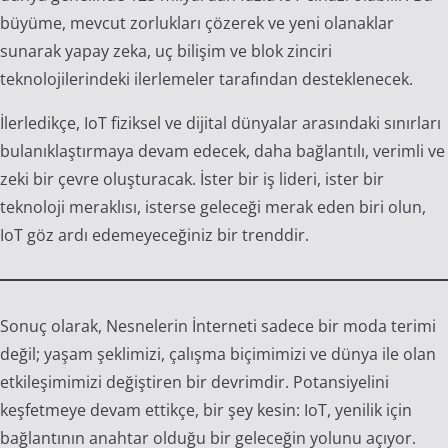
büyüme, mevcut zorlukları çözerek ve yeni olanaklar
sunarak yapay zeka, uç bilişim ve blok zinciri
teknolojilerindeki ilerlemeler tarafından desteklenecek.
İlerledikçe, IoT fiziksel ve dijital dünyalar arasındaki sınırları
bulanıklaştırmaya devam edecek, daha bağlantılı, verimli ve
zeki bir çevre oluşturacak. İster bir iş lideri, ister bir
teknoloji meraklısı, isterse geleceği merak eden biri olun,
IoT göz ardı edemeyeceğiniz bir trenddir.
Sonuç olarak, Nesnelerin İnterneti sadece bir moda terimi
değil; yaşam şeklimizi, çalışma biçimimizi ve dünya ile olan
etkileşimimizi değiştiren bir devrimdir. Potansiyelini
keşfetmeye devam ettikçe, bir şey kesin: IoT, yenilik için
bağlantının anahtar olduğu bir geleceğin yolunu açıyor.