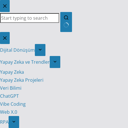
Skip
to
content
No
results
Dijital Dönüşüm
Yapay Zeka ve Trendler
Yapay Zeka
Yapay Zeka Projeleri
Veri Bilimi
ChatGPT
Vibe Coding
Web X.0
RPA