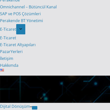
Perakende
Omnichannel – Bütüncül Kanal
SAP ve POS Çözümleri
Perakende BT Yönetimi
E-Ticaret
E-Ticaret
E-Ticaret Altyapıları
PazarYerleri
İletişim
Hakkımda
Dijital Dönüşüm