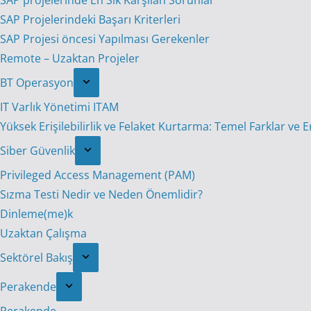
SAP projelerinde En Sık Karşılan Sorunlar
SAP Projelerindeki Başarı Kriterleri
SAP Projesi öncesi Yapılması Gerekenler
Remote – Uzaktan Projeler
BT Operasyon
IT Varlık Yönetimi ITAM
Yüksek Erişilebilirlik ve Felaket Kurtarma: Temel Farklar ve 
Siber Güvenlik
Privileged Access Management (PAM)
Sızma Testi Nedir ve Neden Önemlidir?
Dinleme(me)k
Uzaktan Çalışma
Sektörel Bakış
Perakende