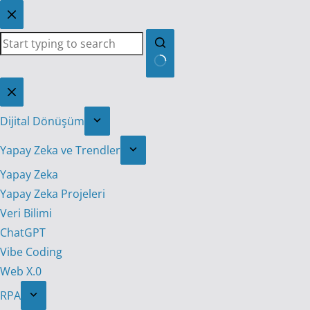
Skip
to
content
No
results
Dijital Dönüşüm
Yapay Zeka ve Trendler
Yapay Zeka
Yapay Zeka Projeleri
Veri Bilimi
ChatGPT
Vibe Coding
Web X.0
RPA