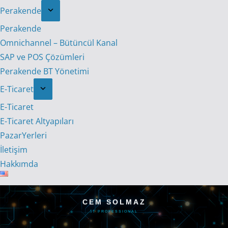
Perakende
Perakende
Omnichannel – Bütüncül Kanal
SAP ve POS Çözümleri
Perakende BT Yönetimi
E-Ticaret
E-Ticaret
E-Ticaret Altyapıları
PazarYerleri
İletişim
Hakkımda
CEM SOLMAZ
IT PROFESSIONAL