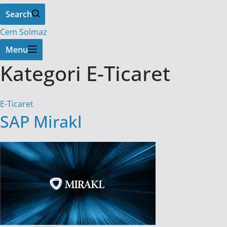
Search
Cem Solmaz
Menu
Kategori
E-Ticaret
E-Ticaret
SAP Mirakl