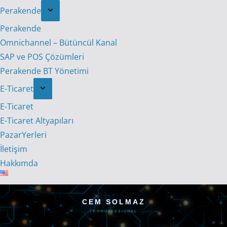
Perakende
Perakende
Omnichannel – Bütüncül Kanal
SAP ve POS Çözümleri
Perakende BT Yönetimi
E-Ticaret
E-Ticaret
E-Ticaret Altyapıları
PazarYerleri
İletişim
Hakkımda
CEM SOLMAZ
IT PROFESSIONAL