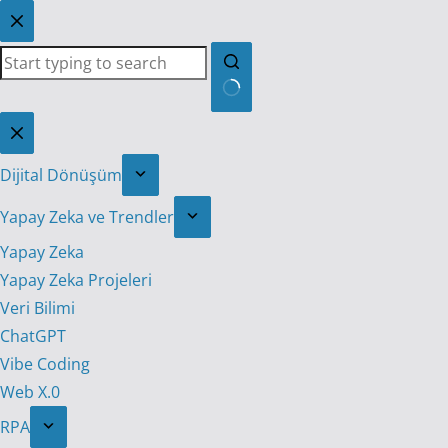
Skip
to
content
No
results
Dijital Dönüşüm
Yapay Zeka ve Trendler
Yapay Zeka
Yapay Zeka Projeleri
Veri Bilimi
ChatGPT
Vibe Coding
Web X.0
RPA