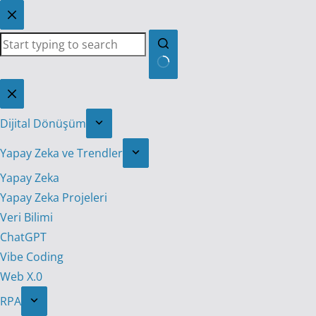
Skip
to
content
No
results
Dijital Dönüşüm
Yapay Zeka ve Trendler
Yapay Zeka
Yapay Zeka Projeleri
Veri Bilimi
ChatGPT
Vibe Coding
Web X.0
RPA