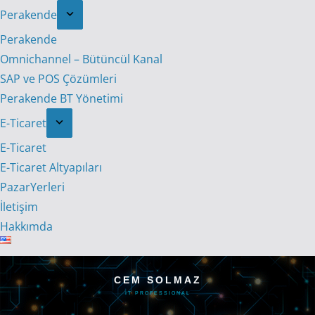
Perakende
Perakende
Omnichannel – Bütüncül Kanal
SAP ve POS Çözümleri
Perakende BT Yönetimi
E-Ticaret
E-Ticaret
E-Ticaret Altyapıları
PazarYerleri
İletişim
Hakkımda
CEM SOLMAZ
IT PROFESSIONAL