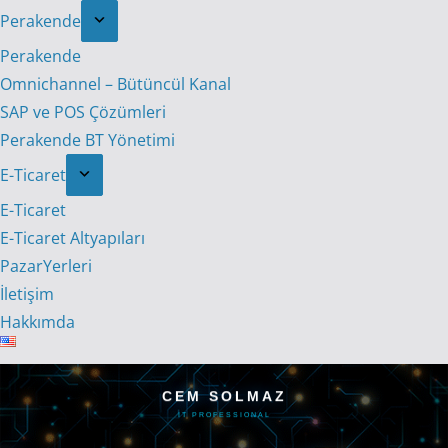
Perakende
Perakende
Omnichannel – Bütüncül Kanal
SAP ve POS Çözümleri
Perakende BT Yönetimi
E-Ticaret
E-Ticaret
E-Ticaret Altyapıları
PazarYerleri
İletişim
Hakkımda
CEM SOLMAZ
IT PROFESSIONAL