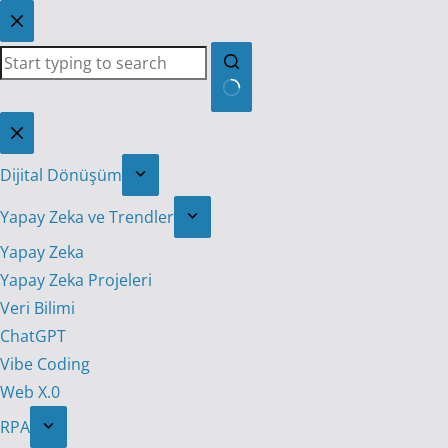
Skip
to
content
No
results
Dijital Dönüşüm
Yapay Zeka ve Trendler
Yapay Zeka
Yapay Zeka Projeleri
Veri Bilimi
ChatGPT
Vibe Coding
Web X.0
RPA