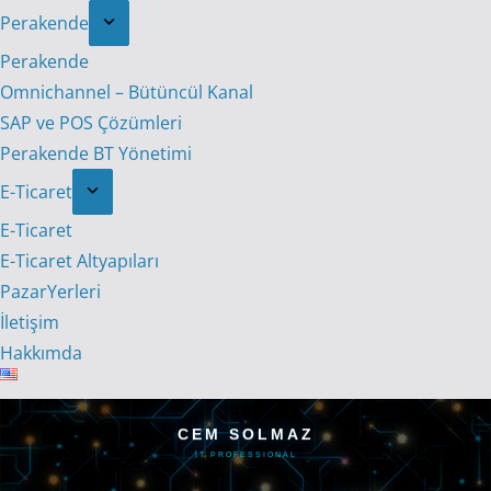
Perakende
Perakende
Omnichannel – Bütüncül Kanal
SAP ve POS Çözümleri
Perakende BT Yönetimi
E-Ticaret
E-Ticaret
E-Ticaret Altyapıları
PazarYerleri
İletişim
Hakkımda
CEM SOLMAZ
IT PROFESSIONAL