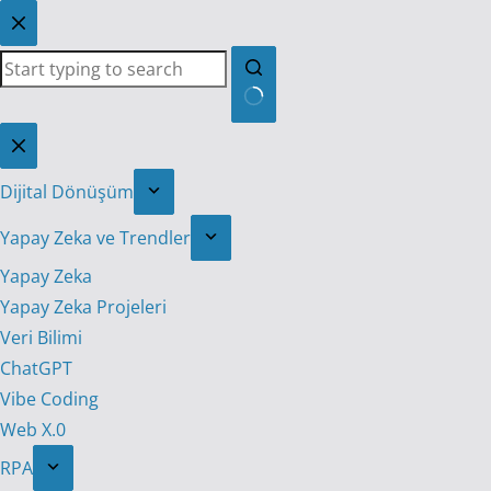
Skip
to
content
No
results
Dijital Dönüşüm
Yapay Zeka ve Trendler
Yapay Zeka
Yapay Zeka Projeleri
Veri Bilimi
ChatGPT
Vibe Coding
Web X.0
RPA