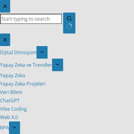
Skip
to
content
No
results
Dijital Dönüşüm
Yapay Zeka ve Trendler
Yapay Zeka
Yapay Zeka Projeleri
Veri Bilimi
ChatGPT
Vibe Coding
Web X.0
RPA