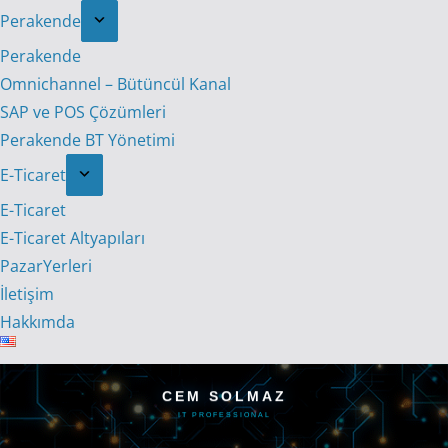
Perakende
Perakende
Omnichannel – Bütüncül Kanal
SAP ve POS Çözümleri
Perakende BT Yönetimi
E-Ticaret
E-Ticaret
E-Ticaret Altyapıları
PazarYerleri
İletişim
Hakkımda
CEM SOLMAZ
IT PROFESSIONAL