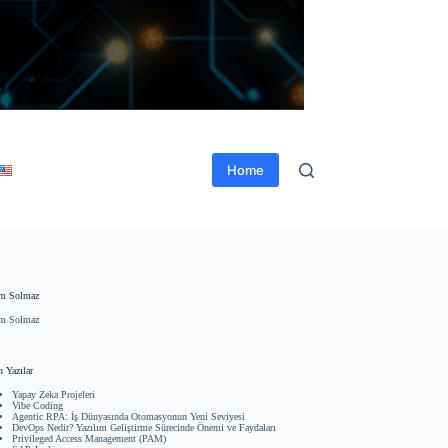
Home
m Solmaz
m Solmaz
 Yazılar
Yapay Zeka Projeleri
Vibe Coding
Agentic RPA: İş Dünyasında Otomasyonun Yeni Seviyesi
DevOps Nedir? Yazılım Geliştirme Sürecinde Önemi ve Faydaları
Privileged Access Management (PAM)