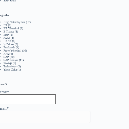
SAP Joule
egoriler
Bilgi Teknolojileri
(37)
BT
(6)
BT Yönetimi
(2)
E-Ticaret
(4)
ERP
(1)
eWM
(4)
HANA
(6)
İş Zekası
(2)
Perakende
(4)
Proje Yönetimi
(10)
RPA
(4)
SAP
(20)
SAP Kariyer
(11)
Strateji
(1)
Technology
(2)
Yapay Zeka
(1)
one Ol
ame*
mail*