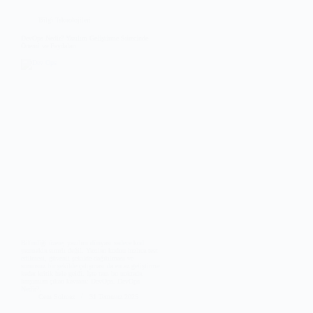
Bilgi Teknolojileri
DevOps Nedir? Yazılım Geliştirme Sürecinde
Önemi ve Faydaları
Bilindiği üzere, yazılım dünyası sadece kod
yazmakla sınırlı değil. Yazılan kodun hızlıca test
edilmesi, güvenli şekilde dağıtılması ve
sorunsuz bir şekilde çalışması da en az geliştirme
kadar kritik hale geldi. İşte tam bu noktada
karşımıza çıkan kavram: DevOps. DevOps
Nedir?…
Cem Solmaz
31 Temmuz 2025