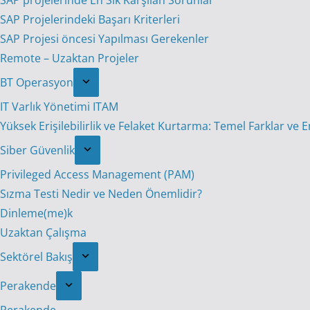
SAP projelerinde En Sık Karşılan Sorunlar
SAP Projelerindeki Başarı Kriterleri
SAP Projesi öncesi Yapılması Gerekenler
Remote – Uzaktan Projeler
BT Operasyon
IT Varlık Yönetimi ITAM
Yüksek Erişilebilirlik ve Felaket Kurtarma: Temel Farklar ve 
Siber Güvenlik
Privileged Access Management (PAM)
Sızma Testi Nedir ve Neden Önemlidir?
Dinleme(me)k
Uzaktan Çalışma
Sektörel Bakış
Perakende