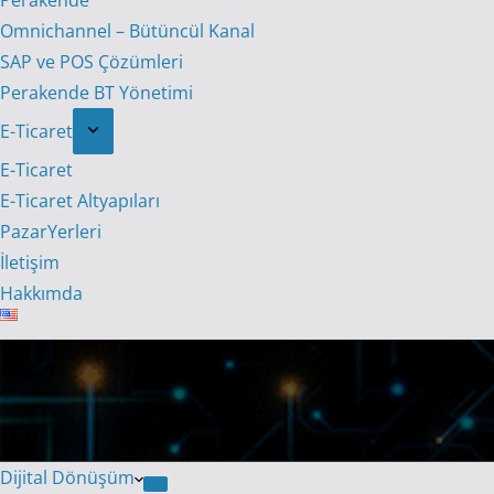
Perakende
Omnichannel – Bütüncül Kanal
SAP ve POS Çözümleri
Perakende BT Yönetimi
E-Ticaret
E-Ticaret
E-Ticaret Altyapıları
PazarYerleri
İletişim
Hakkımda
Dijital Dönüşüm