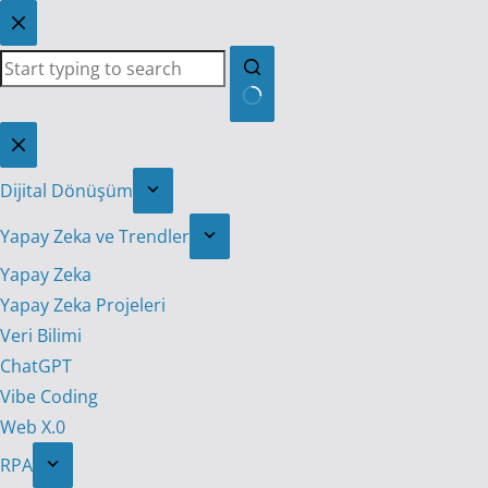
Skip
to
content
No
results
Dijital Dönüşüm
Yapay Zeka ve Trendler
Yapay Zeka
Yapay Zeka Projeleri
Veri Bilimi
ChatGPT
Vibe Coding
Web X.0
RPA