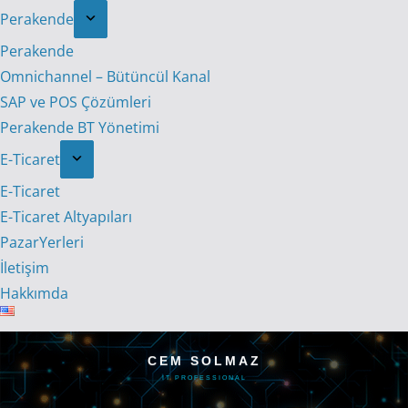
Perakende
Perakende
Omnichannel – Bütüncül Kanal
SAP ve POS Çözümleri
Perakende BT Yönetimi
E-Ticaret
E-Ticaret
E-Ticaret Altyapıları
PazarYerleri
İletişim
Hakkımda
CEM SOLMAZ
IT PROFESSIONAL