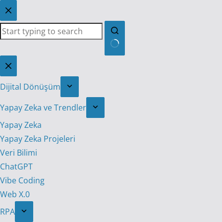
Skip
to
content
No
results
Dijital Dönüşüm
Yapay Zeka ve Trendler
Yapay Zeka
Yapay Zeka Projeleri
Veri Bilimi
ChatGPT
Vibe Coding
Web X.0
RPA