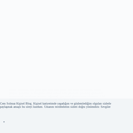
Dijital dönüşüm, her geçen gün daha fazla şirket için kritik bir öncelik haline
geliyor. Şirketler, iş süreçlerini daha verimli hale getirmek, yenilikçi çözümleri
benimsemek ve rekabet avantajı sağlamak için bulut çözümlerine yöneliyor. SAP,
dijital dönüşüm süreçlerini hızlandırmak için Rise with…
Cem Solmaz
22 Ocak 2025
Cem Solmaz Kişisel Blog. Kişisel kariyerimde yaşadığım ve gözlemlediğim olguları sizlerle
paylaşmak amaçlı bu siteyi kurdum. Umarım tecrübelerim sizleri doğru yönlendirir. Sevgiler