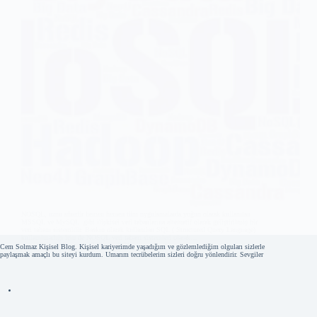
NOSQL, uzun süredir hemen hemen tüm uygulamalarda yoğun olarak kullanılan
MSSQL ve MySQL gibi ilişkisel veri tabanlarına alternatif olarak geliştirilmiş bir
veri tabanı sistemidir. Baskın olarak kullanılan SQL ( Structured Query Language)
kullanılmadığı için de NOSQL veri tabanı sistemleri olarak…
Cem Solmaz
7 Mayıs 2021
Cem Solmaz Kişisel Blog. Kişisel kariyerimde yaşadığım ve gözlemlediğim olguları sizlerle
paylaşmak amaçlı bu siteyi kurdum. Umarım tecrübelerim sizleri doğru yönlendirir. Sevgiler