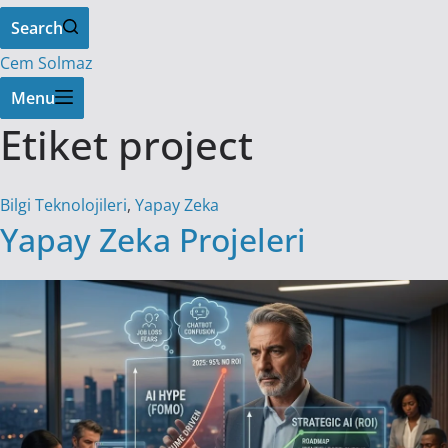
Search
Cem Solmaz
Menu
Etiket
project
Bilgi Teknolojileri
,
Yapay Zeka
Yapay Zeka Projeleri