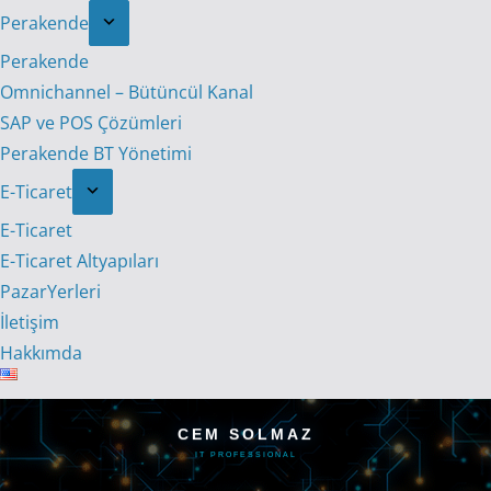
Perakende
Perakende
Omnichannel – Bütüncül Kanal
SAP ve POS Çözümleri
Perakende BT Yönetimi
E-Ticaret
E-Ticaret
E-Ticaret Altyapıları
PazarYerleri
İletişim
Hakkımda
CEM SOLMAZ
IT PROFESSIONAL