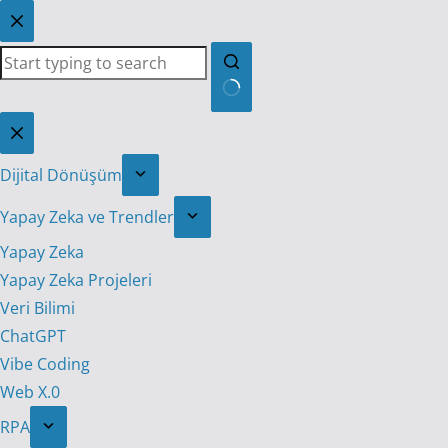
Skip
to
content
No
results
Dijital Dönüşüm
Yapay Zeka ve Trendler
Yapay Zeka
Yapay Zeka Projeleri
Veri Bilimi
ChatGPT
Vibe Coding
Web X.0
RPA