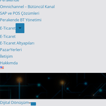
Perakende
Omnichannel – Bütüncül Kanal
SAP ve POS Çözümleri
Perakende BT Yönetimi
E-Ticaret
E-Ticaret
E-Ticaret Altyapıları
PazarYerleri
İletişim
Hakkımda
Dijital Dönüşüm