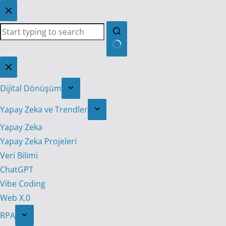
Skip
to
content
No
results
Dijital Dönüşüm
Yapay Zeka ve Trendler
Yapay Zeka
Yapay Zeka Projeleri
Veri Bilimi
ChatGPT
Vibe Coding
Web X.0
RPA