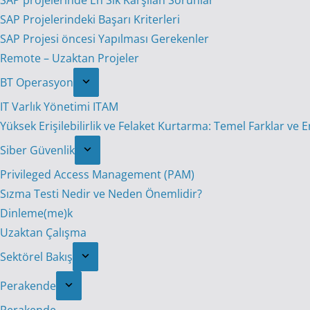
SAP projelerinde En Sık Karşılan Sorunlar
SAP Projelerindeki Başarı Kriterleri
SAP Projesi öncesi Yapılması Gerekenler
Remote – Uzaktan Projeler
BT Operasyon
IT Varlık Yönetimi ITAM
Yüksek Erişilebilirlik ve Felaket Kurtarma: Temel Farklar ve 
Siber Güvenlik
Privileged Access Management (PAM)
Sızma Testi Nedir ve Neden Önemlidir?
Dinleme(me)k
Uzaktan Çalışma
Sektörel Bakış
Perakende