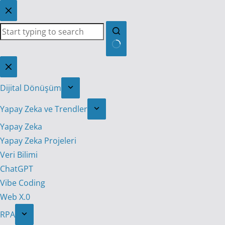
Skip
to
content
No
results
Dijital Dönüşüm
Yapay Zeka ve Trendler
Yapay Zeka
Yapay Zeka Projeleri
Veri Bilimi
ChatGPT
Vibe Coding
Web X.0
RPA