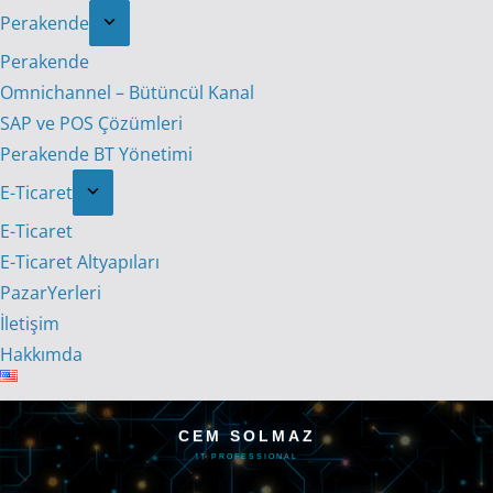
Perakende
Perakende
Omnichannel – Bütüncül Kanal
SAP ve POS Çözümleri
Perakende BT Yönetimi
E-Ticaret
E-Ticaret
E-Ticaret Altyapıları
PazarYerleri
İletişim
Hakkımda
CEM SOLMAZ
IT PROFESSIONAL