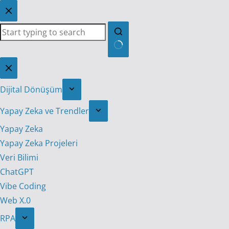
Skip
to
content
No
results
Dijital Dönüşüm
Yapay Zeka ve Trendler
Yapay Zeka
Yapay Zeka Projeleri
Veri Bilimi
ChatGPT
Vibe Coding
Web X.0
RPA