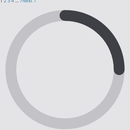
1
2
3
4
…
7
Next