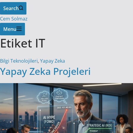
Search
Cem Solmaz
Menu
Etiket
IT
Bilgi Teknolojileri
,
Yapay Zeka
Yapay Zeka Projeleri