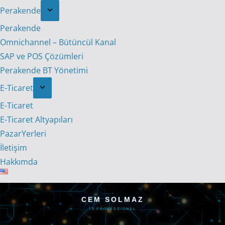
Perakende
Perakende
Omnichannel – Bütüncül Kanal
SAP ve POS Çözümleri
Perakende BT Yönetimi
E-Ticaret
E-Ticaret
E-Ticaret Altyapıları
PazarYerleri
İletişim
Hakkımda
CEM SOLMAZ
IT PROFESSIONAL