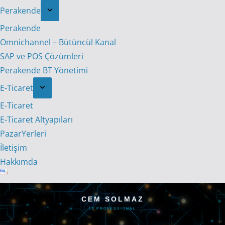
Perakende
Perakende
Omnichannel – Bütüncül Kanal
SAP ve POS Çözümleri
Perakende BT Yönetimi
E-Ticaret
E-Ticaret
E-Ticaret Altyapıları
PazarYerleri
İletişim
Hakkımda
CEM SOLMAZ
IT PROFESSIONAL