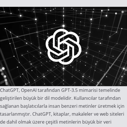
ChatGPT, OpenAI tarafından GPT-3.5 mimarisi temelinde
geliştirilen büyük bir dil modelidir. Kullanıcılar tarafından
sağlanan başlatıcılarla insan benzeri metinler üretmek için
tasarlanmıştır. ChatGPT, kitaplar, makaleler ve web siteleri
de dahil olmak üzere çeşitli metinlerin büyük bir veri