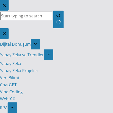
Skip
to
content
No
results
Dijital Dönüşüm
Yapay Zeka ve Trendler
Yapay Zeka
Yapay Zeka Projeleri
Veri Bilimi
ChatGPT
Vibe Coding
Web X.0
RPA