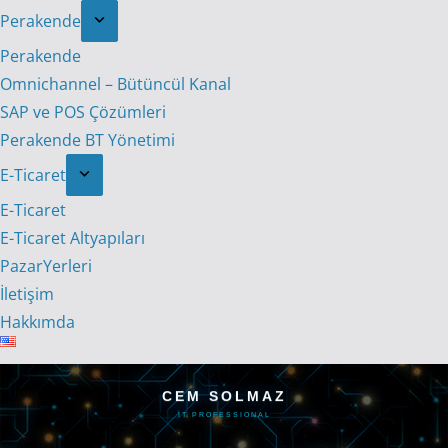
Perakende
Perakende
Omnichannel – Bütüncül Kanal
SAP ve POS Çözümleri
Perakende BT Yönetimi
E-Ticaret
E-Ticaret
E-Ticaret Altyapıları
PazarYerleri
İletişim
Hakkımda
CEM SOLMAZ
IT PROFESSIONAL