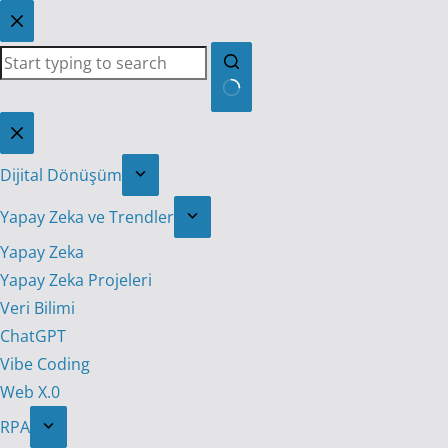
Skip
to
content
No
results
Dijital Dönüşüm
Yapay Zeka ve Trendler
Yapay Zeka
Yapay Zeka Projeleri
Veri Bilimi
ChatGPT
Vibe Coding
Web X.0
RPA