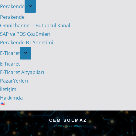
Perakende
Perakende
Omnichannel – Bütüncül Kanal
SAP ve POS Çözümleri
Perakende BT Yönetimi
E-Ticaret
E-Ticaret
E-Ticaret Altyapıları
PazarYerleri
İletişim
Hakkımda
CEM SOLMAZ
IT PROFESSIONAL