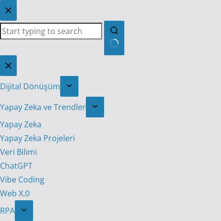
Skip
to
content
No
results
Dijital Dönüşüm
Yapay Zeka ve Trendler
Yapay Zeka
Yapay Zeka Projeleri
Veri Bilimi
ChatGPT
Vibe Coding
Web X.0
RPA