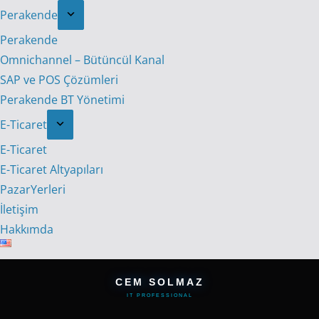
Perakende
Perakende
Omnichannel – Bütüncül Kanal
SAP ve POS Çözümleri
Perakende BT Yönetimi
E-Ticaret
E-Ticaret
E-Ticaret Altyapıları
PazarYerleri
İletişim
Hakkımda
CEM SOLMAZ
IT PROFESSIONAL