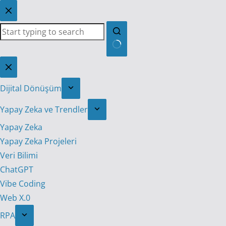
Skip
to
content
No
results
Dijital Dönüşüm
Yapay Zeka ve Trendler
Yapay Zeka
Yapay Zeka Projeleri
Veri Bilimi
ChatGPT
Vibe Coding
Web X.0
RPA