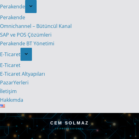
Perakende
Perakende
Omnichannel – Bütüncül Kanal
SAP ve POS Çözümleri
Perakende BT Yönetimi
E-Ticaret
E-Ticaret
E-Ticaret Altyapıları
PazarYerleri
İletişim
Hakkımda
CEM SOLMAZ
IT PROFESSIONAL