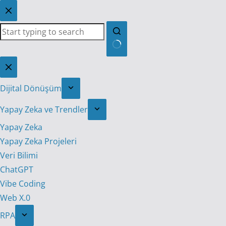
Skip
to
content
No
results
Dijital Dönüşüm
Yapay Zeka ve Trendler
Yapay Zeka
Yapay Zeka Projeleri
Veri Bilimi
ChatGPT
Vibe Coding
Web X.0
RPA