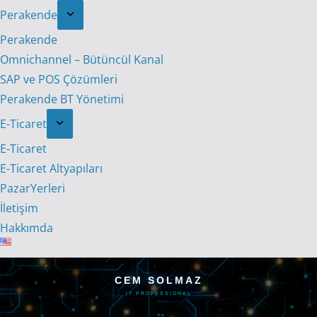
Perakende
Perakende
Omnichannel – Bütüncül Kanal
SAP ve POS Çözümleri
Perakende BT Yönetimi
E-Ticaret
E-Ticaret
E-Ticaret Altyapıları
PazarYerleri
İletişim
Hakkımda
CEM SOLMAZ
IT PROFESSIONAL