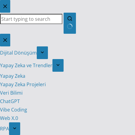
Skip
to
content
No
results
Dijital Dönüşüm
Yapay Zeka ve Trendler
Yapay Zeka
Yapay Zeka Projeleri
Veri Bilimi
ChatGPT
Vibe Coding
Web X.0
RPA